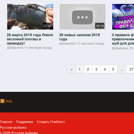
23:16
18:19
26 марта 2019 года Ловля
26 новых законов 2019
3 правила ф
весенней плотвы в
года
привлечение
проводку!
шуй для до
Добавлено
11 месяцев назад
квартиры. Ф
Добавлено
11 месяцев назад
Добавлено
10
любви
«
1
2
3
4
5
...
27
RSS
Главная
Поддержка
Создать Плейлист
Русская рыбалка
© 2020 Русская рыбалка.