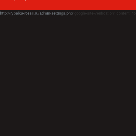
http://rybalka-rossii.ru/admin/settings.php
"google-site-verification" cont