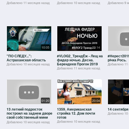
Добавлено
11 месяцев назад
Добавлено
10 месяцев назад
Добавлено
9 
10:05
23:14
"ПО СЛЕДУ...":
#VLOG2_ТрендЁж - Лещ на
#Нерест2019
Астраханская область
фидер ночью. Десна.
річка Рось.
Берендеев Прогон 2019
Добавлено
10 месяцев назад
Добавлено
11
Добавлено
11 месяцев назад
01:20
20:04
13 летний подросток
1359. Американская
14 сентября 
построил на заднем дворе
стройка 12. Дом почти
Добавлено
10
свой собственный мини
готов
дом, заглянув в который,
Добавлено
10 месяцев назад
Добавлено
10 месяцев назад
вы будет