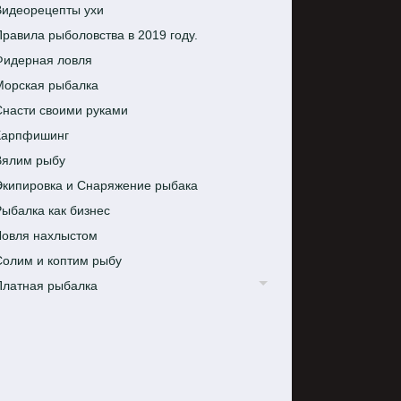
Видеорецепты ухи
равила рыболовства в 2019 году.
Фидерная ловля
Морская рыбалка
Снасти своими руками
Карпфишинг
Вялим рыбу
Экипировка и Снаряжение рыбака
ыбалка как бизнес
Ловля нахлыстом
Солим и коптим рыбу
Платная рыбалка