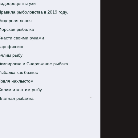
Видеорецепты ухи
равила рыболовства в 2019 году.
Фидерная ловля
Морская рыбалка
Снасти своими руками
Карпфишинг
Вялим рыбу
Экипировка и Снаряжение рыбака
ыбалка как бизнес
Ловля нахлыстом
Солим и коптим рыбу
Платная рыбалка