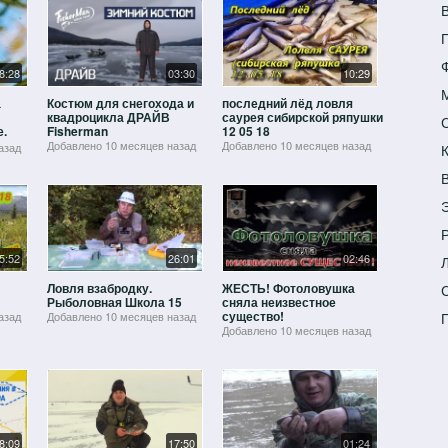
П
8:28
03:30
10:29
а
Костюм для снегохода и
последний лёд ловля
квадроцикла ДРАЙВ
саурея сибирской ряпушки
е.
Fisherman
12 05 18
гне
Добавлено
10 месяцев назад
Добавлено
10 месяцев назад
азад
Р
5:52
26:01
02:46
Ловля взабродку.
ЖЕСТЬ! Фотоловушка
Рыболовная Школа 15
сняла неизвестное
существо!
азад
Добавлено
10 месяцев назад
Добавлено
10 месяцев назад
8:09
17:50
01:24