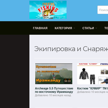
ГЛАВНАЯ
КАТЕГОРИЯ
СТАТЬИ
Т
Экипировка и Снаря
39:33
0
Archeage 5.5 Путешествие
Костюм "КУМИР" ТМ H
по восточному Ирамканду
Добавлено
10 месяцев н
Добавлено
10 месяцев назад