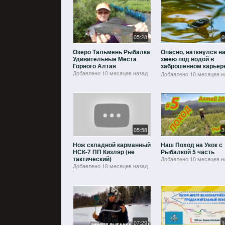
05:28
0
Озеро Тальмень Рыбалка
Опасно, наткнулся н
Удивительные Места
змею под водой в
Горного Алтая
заброшенном карьер
Готовим сосиски на о
Добавлено
10 месяцев назад
Добавлено
10 месяцев н
05:58
3
Нож складной карманный
Наш Поход на Укок с
НСК-7 ПП Кизляр (не
Рыбалкой 5 часть
тактический)
Добавлено
10 месяцев н
Добавлено
10 месяцев назад
07:29
1