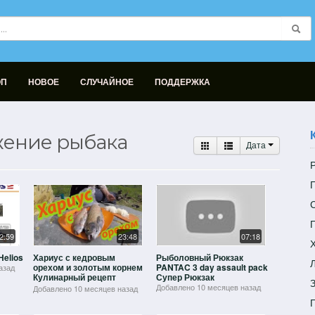
ОП
НОВОЕ
СЛУЧАЙНОЕ
ПОДДЕРЖКА
жение рыбака
Дата
Р
2:59
23:48
07:18
Х
elios
Хариус с кедровым
Рыболовный Рюкзак
Л
орехом и золотым корнем
PANTAC 3 day assault pack
азад
Кулинарный рецепт
Супер Рюкзак
Grayling Cooking
Добавлено
10 месяцев назад
Добавлено
10 месяцев назад