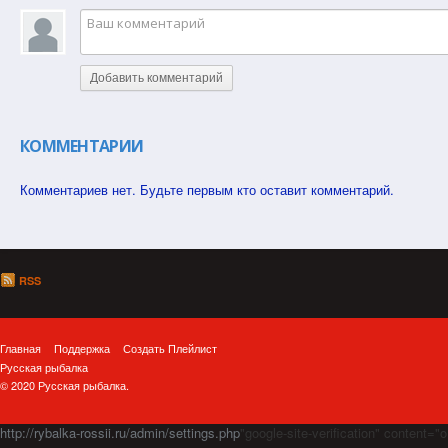
Добавить комментарий
КОММЕНТАРИИ
Комментариев нет. Будьте первым кто оставит комментарий.
RSS
Главная
Поддержка
Создать Плейлист
Русская рыбалка
© 2020 Русская рыбалка.
http://rybalka-rossii.ru/admin/settings.php
"google-site-verification" cont