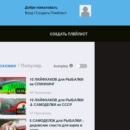
Добро пожаловать
Вход
/
Создать Плейлист
СОЗДАТЬ ПЛЕЙЛИСТ
/
охожие
Популяр.
Autoplay
10 ЛАЙФХАКОВ для РЫБАЛКИ
на СПИННИНГ
16:59
66 Просмотры
10 ЛАЙФХАКОВ для РЫБАЛКИ
⚓ САМОДЕЛКИ из СССР
12:39
57 Просмотры
5 САМОДЕЛОК для РЫБАЛКИ -
дедовские снасти для карпа и
щуки