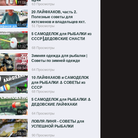
11:08
63 Просмотры
20 ЛАЙФХАКОВ, часть 2.
Полезные советы для
яхтсменов и владельцев яхт.
07:49
Жизнь на ЯХТЕ | КАПИТАН
51 Просмотры
КОСТЯ
5 САМОДЕЛОК для РЫБАЛКИ из
СССР┃ДЕДОВСКИЕ СНАСТИ
17:32
68 Просмотры
Зимняя одежда для рыбалки |
Советы по зимней одежде
08:34
64 Просмотры
10 ЛАЙФХАКОВ и САМОДЕЛОК
для РЫБАЛКИ ⚓ СОВЕТЫ из
СССР
24:30
68 Просмотры
5 САМОДЕЛОК для РЫБАЛКИ ⚓
ДЕДОВСКИЕ ЛАЙФХАКИ
19:32
64 Просмотры
ЛОВЛЯ ЛИНЯ - СОВЕТЫ для
УСПЕШНОЙ РЫБАЛКИ
09:10
90 Просмотры