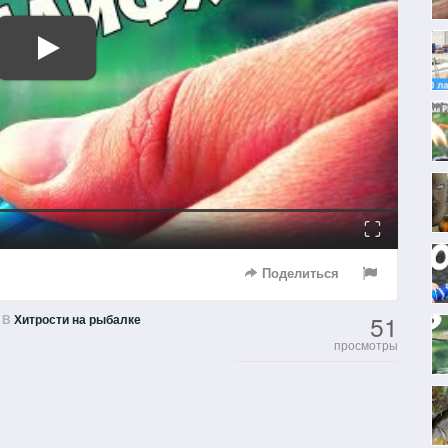
Fullscreen
Поделиться
51
В
Хитрости на рыбалке
просмотры