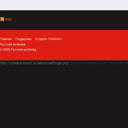
RSS
Главная
Поддержка
Создать Плейлист
Русская рыбалка
© 2020 Русская рыбалка.
http://rybalka-rossii.ru/admin/settings.php
"google-site-verification" cont