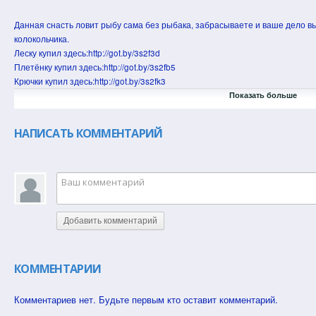
Данная снасть ловит рыбу сама без рыбака, забрасываете и ваше дело 
колокольчика.
Леску купил здесь:http://got.by/3s2f3d
Плетёнку купил здесь:http://got.by/3s2fb5
Крючки купил здесь:http://got.by/3s2fk3
Петлевяз купил здесь:http://got.by/3s2fs9
Показать больше
Бусинки купил здесь:http://got.by/3s2hvb
Видео как связать петлю удавку здесь: http://youtube.com/watch?v=PLlTiRZ
НАПИСАТЬ КОММЕНТАРИЙ
Видео по изготовлению макухи здесь: http://youtube.com/watch?v=kgVuv_n
Добавить комментарий
КОММЕНТАРИИ
Комментариев нет. Будьте первым кто оставит комментарий.