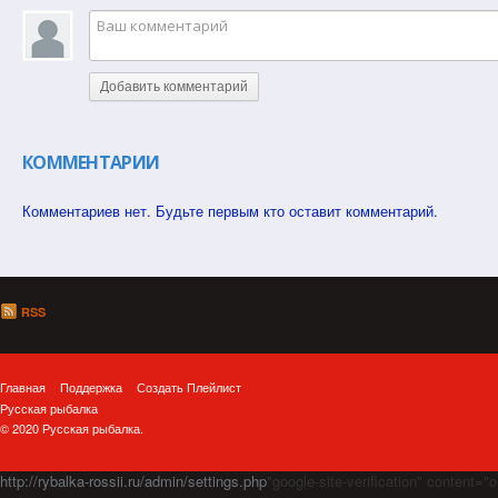
Добавить комментарий
КОММЕНТАРИИ
Комментариев нет. Будьте первым кто оставит комментарий.
RSS
Главная
Поддержка
Создать Плейлист
Русская рыбалка
© 2020 Русская рыбалка.
http://rybalka-rossii.ru/admin/settings.php
"google-site-verification" cont