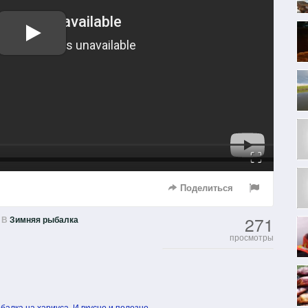
Fullscreen
Поделиться
271
В
Зимняя рыбалка
просмотры
алка на хариуса. И вкусно и полезно.