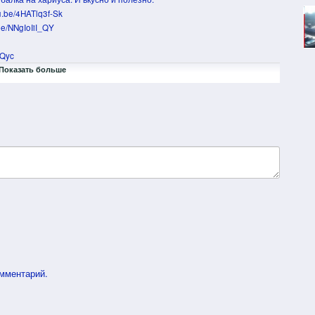
u.be/4HATlq3f-Sk
be/NNgIoIiI_QY
LQyc
8ck
Показать больше
ppTJlSb4kBY
LDo
омментарий.