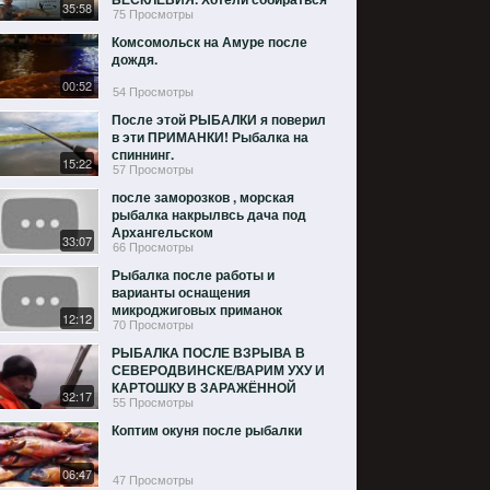
35:58
домой,а тут ТАКОЕ.....
75 Просмотры
Комсомольск на Амуре после
дождя.
00:52
54 Просмотры
После этой РЫБАЛКИ я поверил
в эти ПРИМАНКИ! Рыбалка на
спиннинг.
15:22
57 Просмотры
после заморозков , морская
рыбалка накрылвсь дача под
Архангельском
33:07
66 Просмотры
Рыбалка после работы и
варианты оснащения
микроджиговых приманок
12:12
70 Просмотры
РЫБАЛКА ПОСЛЕ ВЗРЫВА В
СЕВЕРОДВИНСКЕ/ВАРИМ УХУ И
КАРТОШКУ В ЗАРАЖЁННОЙ
32:17
МОРСКОЙ ВОДЕ!Ч.3
55 Просмотры
Коптим окуня после рыбалки
06:47
47 Просмотры