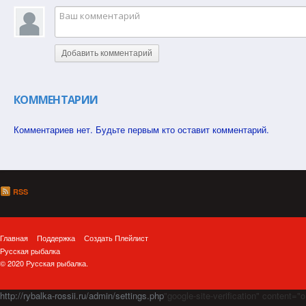
Добавить комментарий
КОММЕНТАРИИ
Комментариев нет. Будьте первым кто оставит комментарий.
RSS
Главная
Поддержка
Создать Плейлист
Русская рыбалка
© 2020 Русская рыбалка.
http://rybalka-rossii.ru/admin/settings.php
"google-site-verification" cont