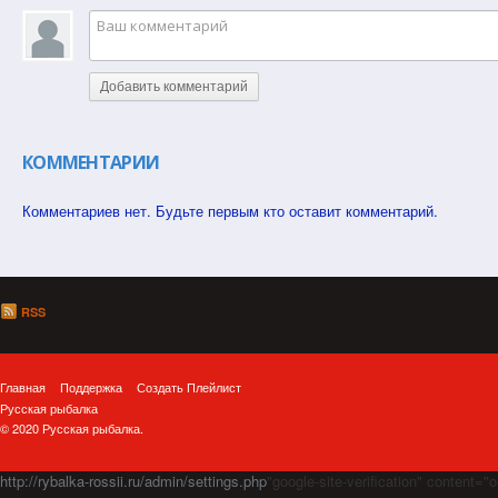
Добавить комментарий
КОММЕНТАРИИ
Комментариев нет. Будьте первым кто оставит комментарий.
RSS
Главная
Поддержка
Создать Плейлист
Русская рыбалка
© 2020 Русская рыбалка.
http://rybalka-rossii.ru/admin/settings.php
"google-site-verification" cont