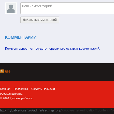
Добавить комментарий
КОММЕНТАРИИ
Комментариев нет. Будьте первым кто оставит комментарий.
RSS
Главная
Поддержка
Создать Плейлист
Русская рыбалка
© 2020 Русская рыбалка.
http://rybalka-rossii.ru/admin/settings.php
"google-site-verification" cont