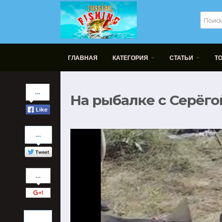
ГЛАВНАЯ
КАТЕГОРИЯ
СТАТЬИ
Т
Share
На рыбалке с Серёго
on
Facebook
Share
on
Twitter
Share
on
Google+
Pinterest