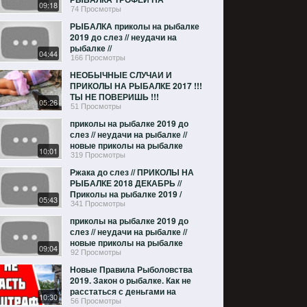
09:18
РЫБАЛКЕ
74 Просмотры
РЫБАЛКА приколы на рыбалке
2019 до слез // неудачи на
рыбалке //
04:44
166 Просмотры
НЕОБЫЧНЫЕ СЛУЧАИ И
ПРИКОЛЫ НА РЫБАЛКЕ 2017 !!!
ТЫ НЕ ПОВЕРИШЬ !!!
05:26
ИНТЕРЕСНЫЕ МОМЕНТЫ НА
51 Просмотры
РЫБАЛКЕ Щука
приколы на рыбалке 2019 до
слез // неудачи на рыбалке //
новые приколы на рыбалке
10:01
319 Просмотры
Ржака до слез // ПРИКОЛЫ НА
РЫБАЛКЕ 2018 ДЕКАБРЬ //
Приколы на рыбалке 2019 /
05:43
пьяные на рыбалке
341 Просмотры
приколы на рыбалке 2019 до
слез // неудачи на рыбалке //
новые приколы на рыбалке
09:04
92 Просмотры
Новые Правила Рыболовства
2019. Закон о рыбалке. Как не
расстаться с деньгами на
10:30
рыбалке?!
56 Просмотры