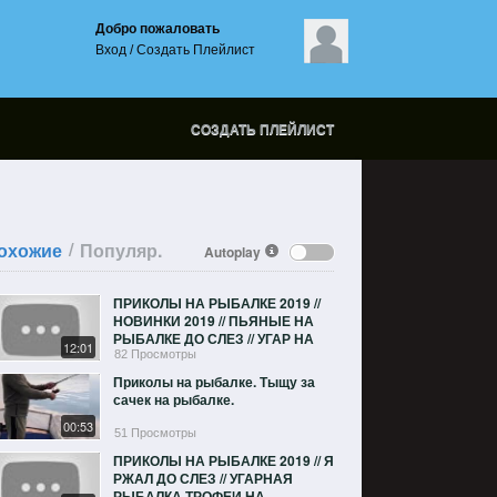
Добро пожаловать
Вход
/
Создать Плейлист
СОЗДАТЬ ПЛЕЙЛИСТ
/
охожие
Популяр.
Autoplay
ПРИКОЛЫ НА РЫБАЛКЕ 2019 //
НОВИНКИ 2019 // ПЬЯНЫЕ НА
РЫБАЛКЕ ДО СЛЕЗ // УГАР НА
12:01
РЫБАЛКЕ
82 Просмотры
Приколы на рыбалке. Тыщу за
сачек на рыбалке.
00:53
51 Просмотры
ПРИКОЛЫ НА РЫБАЛКЕ 2019 // Я
РЖАЛ ДО СЛЕЗ // УГАРНАЯ
РЫБАЛКА ТРОФЕИ НА