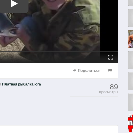
Fullscreen
Поделиться
89
В
Платная рыбалка юга
просмотры