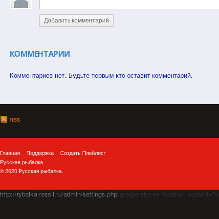
Добавить комментарий
КОММЕНТАРИИ
Комментариев нет. Будьте первым кто оставит комментарий.
RSS
Главная
Поддержка
Создать Плейлист
Русская рыбалка
© 2020 Русская рыбалка.
http://rybalka-rossii.ru/admin/settings.php
"google-site-verification" cont