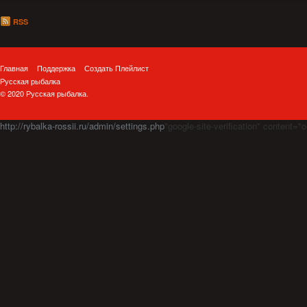
RSS
Главная
Поддержка
Создать Плейлист
Русская рыбалка
© 2020 Русская рыбалка.
http://rybalka-rossii.ru/admin/settings.php
"google-site-verification" cont