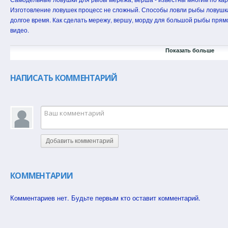
Изготовление ловушек процесс не сложный. Способы ловли рыбы ловушка
долгое время. Как сделать мережу, вершу, морду для большой рыбы прямо
видео.
Данная ловушка в размерах показанных в видео, на основании ПРАВ
Показать больше
РЫБОХОЗЯЙСТВЕННОГО БАССЕЙНА является абсолютно законной снасть
Севера и конкретно в Архангельской области, Коми, Ненецком автономном 
НАПИСАТЬ КОММЕНТАРИЙ
3-х штук на человека для личного (любительского) использования, применя
#Грибы #АвтономноеСуществование #ДобычаВоды #ВыживаниеВлесу #Ле
#Ориентирование #Выживание
Добавить комментарий
КОММЕНТАРИИ
Комментариев нет. Будьте первым кто оставит комментарий.