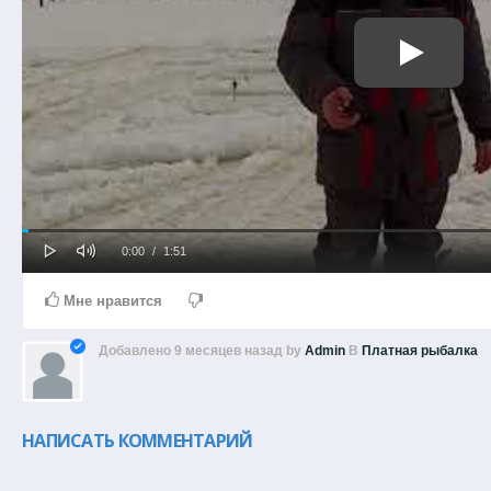
Play
Mute
Loaded
Progress
Current
Duration
0:00
/
1:51
0%
0%
Time
Time
Мне нравится
Добавлено
9 месяцев назад
by
Admin
В
Платная рыбалка
НАПИСАТЬ КОММЕНТАРИЙ