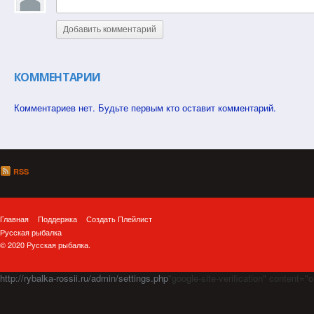
Добавить комментарий
КОММЕНТАРИИ
Комментариев нет. Будьте первым кто оставит комментарий.
RSS
Главная
Поддержка
Создать Плейлист
Русская рыбалка
© 2020 Русская рыбалка.
http://rybalka-rossii.ru/admin/settings.php
"google-site-verification" cont