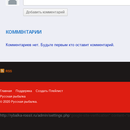
Добавить комментарий
КОММЕНТАРИИ
Комментариев нет. Будьте первым кто оставит комментарий.
RSS
Главная
Поддержка
Создать Плейлист
Русская рыбалка
© 2020 Русская рыбалка.
http://rybalka-rossii.ru/admin/settings.php
"google-site-verification" cont