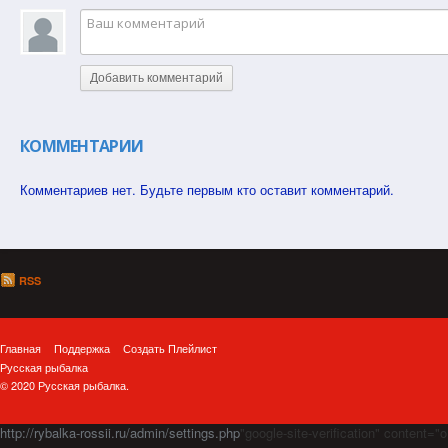
Добавить комментарий
КОММЕНТАРИИ
Комментариев нет. Будьте первым кто оставит комментарий.
RSS
Главная
Поддержка
Создать Плейлист
Русская рыбалка
© 2020 Русская рыбалка.
http://rybalka-rossii.ru/admin/settings.php
"google-site-verification" cont