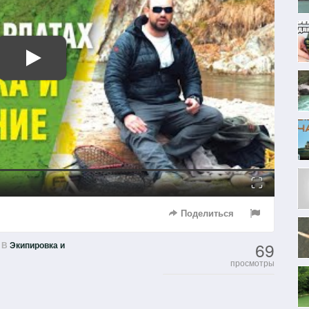
Fullscreen
Поделиться
69
В
Экипировка и
просмотры