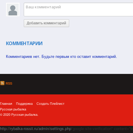
Добавить комментарий
КОММЕНТАРИИ
Комментариев нет. Будьте первым кто оставит комментарий.
RSS
Главная
Поддержка
Создать Плейлист
Русская рыбалка
© 2020 Русская рыбалка.
http://rybalka-rossii.ru/admin/settings.php
"google-site-verification" cont