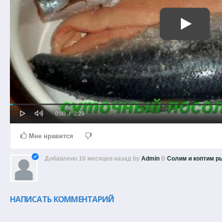
Play
Mute
Loaded
Progress
Current
Duration
0:00
/
2:29
0%
0%
Time
Time
Мне нравится
Добавлено
10 месяцев назад
by
Admin
В
Солим и коптим р
НАПИСАТЬ КОММЕНТАРИЙ