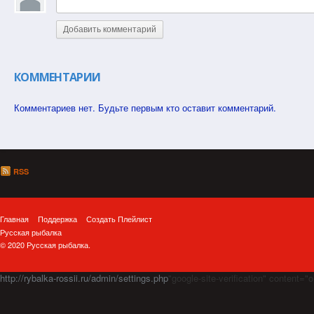
Добавить комментарий
КОММЕНТАРИИ
Комментариев нет. Будьте первым кто оставит комментарий.
RSS
Главная
Поддержка
Создать Плейлист
Русская рыбалка
© 2020 Русская рыбалка.
http://rybalka-rossii.ru/admin/settings.php
"google-site-verification" cont