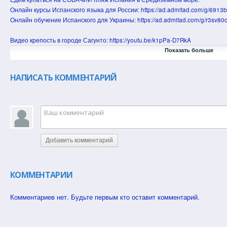
Онлайн курсы Испанского языка для России: https://ad.admitad.com/g/69
Онлайн обучение Испанского для Украины: https://ad.admitad.com/g/r3sv
Видео крепость в городе Сагунто: https://youtu.be/k1pPa-D7RkA
Видео рыбалка в Испании: https://youtu.be/mQak8n7fHFo
Показать больше
Коттедж в горах возле моря: https://youtu.be/19H_bPoSNCM
Дом в порт Сагунто Валенсия возле моря. 5 комнат два этажа: https://yout
НАПИСАТЬ КОММЕНТАРИЙ
Видео бизнес в Испании для нелегала: https://youtu.be/FmCy1T-73ok
Купить квартиру в Испании за 25 тысяч евро: https://youtu.be/B0-e24JJlbk
Купить дом в горах за 110 тысяч: https://youtu.be/6UtVsZ3AGdI
Купить дом в Испании возле моря за 130 тысяч: https://youtu.be/T_5NlbWlJ
Купить квартиру в Испании с нуля: https://youtu.be/yTYVW8nfi7o
Видео с пляжем в городе Сагунто: https://youtu.be/TjYzUNk9dZo
Добавить комментарий
Купить квартиру под бизнес, новый закон: https://youtu.be/YqsARhlg3uk
Стоимость квартир в Валенсии: https://youtu.be/CBGX1amfiCs
Стоимость квартир в Аликанте: https://youtu.be/6oX1ARLJvY0
КОММЕНТАРИИ
О канале всё про Испанию.
Канал создан с целью познакомить вас с Испанией как она есть. Как живу
Комментариев нет. Будьте первым кто оставит комментарий.
Испании. Все вопросы связанные с иммиграцией в Испанию. Освещаем т
связанные с покупкой и арендой недвижимости в Испании. Готовим вкусн