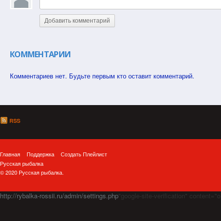
Добавить комментарий
КОММЕНТАРИИ
Комментариев нет. Будьте первым кто оставит комментарий.
RSS
Главная
Поддержка
Создать Плейлист
Русская рыбалка
© 2020 Русская рыбалка.
http://rybalka-rossii.ru/admin/settings.php
"google-site-verification" cont