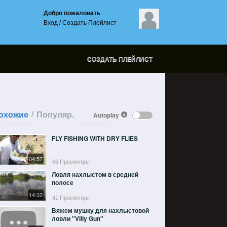
Добро пожаловать
Вход
/
Создать Плейлист
СОЗДАТЬ ПЛЕЙЛИСТ
/
охожие
Популяр.
Autoplay
FLY FISHING WITH DRY FLIES
04:57
66 Просмотры
Ловля нахлыстом в средней
полосе
14:32
41 Просмотры
Вяжем мушку для нахлыстовой
ловли "Villy Gun"