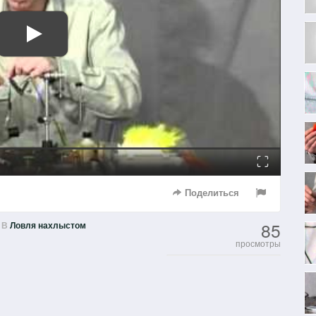
Fullscreen
Поделиться
85
В
Ловля нахлыстом
просмотры