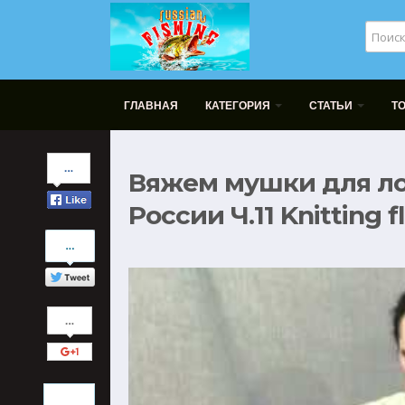
ГЛАВНАЯ
КАТЕГОРИЯ
СТАТЬИ
Т
Share
Вяжем мушки для ло
on
Facebook
России Ч.11 Knitting fli
Share
on
Twitter
Share
on
Google+
Pinterest