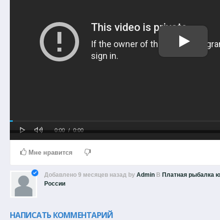
Play
Mute
Loaded
Progress
Current
Duration
0:00
/
0:00
0%
0%
Time
Time
Мне нравится
Добавлено
9 месяцев назад
by
Admin
В
Платная рыбалка ю
России
НАПИСАТЬ КОММЕНТАРИЙ