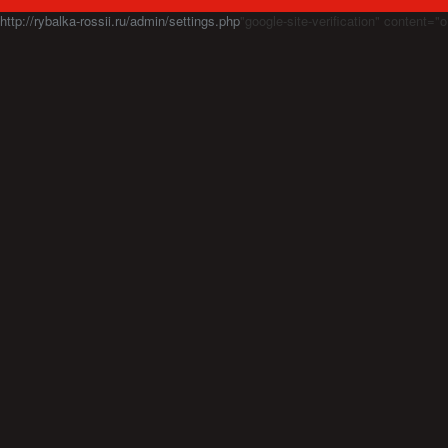
http://rybalka-rossii.ru/admin/settings.php
"google-site-verification" cont