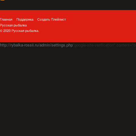
Главная
Поддержка
Создать Плейлист
Русская рыбалка
© 2020 Русская рыбалка.
http://rybalka-rossii.ru/admin/settings.php
"google-site-verification" cont