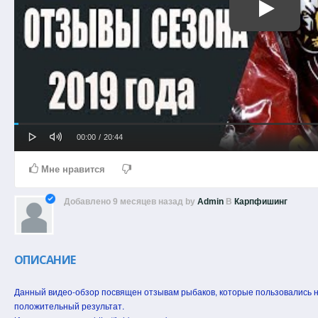
Play
Mute
Loaded
Progress
Current
Duration
00:00
/
20:44
0%
0%
Time
Time
Мне нравится
Добавлено
9 месяцев назад
by
Admin
В
Карпфишинг
ОПИСАНИЕ
Данный видео-обзор посвящен отзывам рыбаков, которые пользовались н
положительный результат.