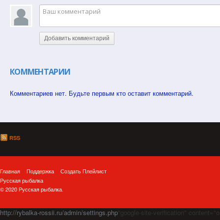
Добавить комментарий
КОММЕНТАРИИ
Комментариев нет. Будьте первым кто оставит комментарий.
RSS
Главная
Поддержка
Создать Плейлист
Русская рыбалка
© 2020 Русская рыбалка.
http://rybalka-rossii.ru/admin/settings.php
"google-site-verification" cont