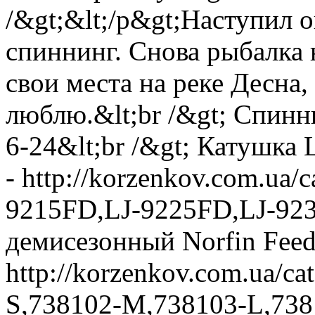
/&gt;&lt;/p&gt;Наступил о
спиннинг. Снова рыбалка 
свои места на реке Десна,
люблю.&lt;br /&gt; Спин
6-24&lt;br /&gt; Катушка
- http://korzenkov.com.ua/
9215FD,LJ-9225FD,LJ-923
демисезонный Norfin Feed
http://korzenkov.com.ua/c
S,738102-M,738103-L,73