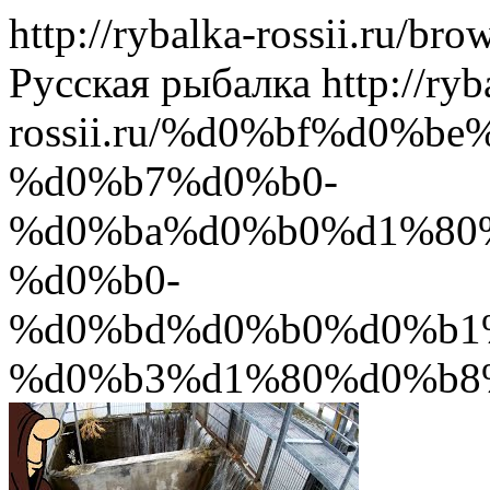
http://rybalka-rossii.ru/br
Русская рыбалка
http://ryb
rossii.ru/%d0%bf%d0%
%d0%b7%d0%b0-
%d0%ba%d0%b0%d1%80
%d0%b0-
%d0%bd%d0%b0%d0%b1
%d0%b3%d1%80%d0%b8%