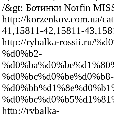
/&gt; Ботинки Norfin MIS
http://korzenkov.com.ua/ca
41,15811-42,15811-43,158
http://rybalka-rossii.r
%d0%b2-
%d0%ba%d0%be%d1%80
%d0%bc%d0%be%d0%b8-
%d0%bb%d1%8e%d0%b1
%d0%bc%d0%b5%d1%81%d
http://rybalka-