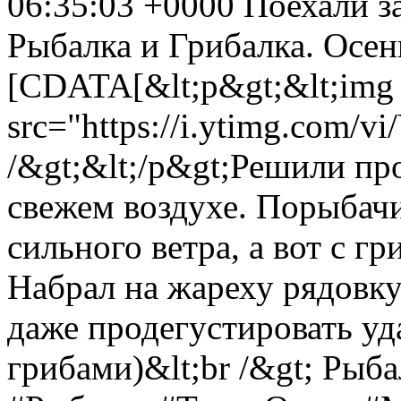
06:35:03 +0000
Поехали за
Рыбалка и Грибалка. Осен
[CDATA[&lt;p&gt;&lt;img
src="https://i.ytimg.com
/&gt;&lt;/p&gt;Решили пр
свежем воздухе. Порыбачи
сильного ветра, а вот с 
Набрал на жареху рядовку
даже продегустировать у
грибами)&lt;br /&gt; Рыб