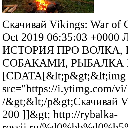
Скачивай Vikings: War of 
Oct 2019 06:35:03 +0000
ИСТОРИЯ ПРО ВОЛКА,
СОБАКАМИ, РЫБАЛКА 
[CDATA[&lt;p&gt;&lt;img
src="https://i.ytimg.com/
/&gt;&lt;/p&gt;Скачивай V
200 ]]&gt;
http://rybalka-
rossii.ru/%d0%bb%d0%