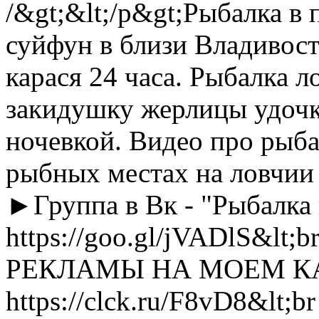
/&gt;&lt;/p&gt;Рыбалка в 
суйфун в близи Владивост
карася 24 часа. Рыбалка 
закидушку жерлицы удочк
ночевкой. Видео про рыба
рыбных местах на ловчии с
►Группа в Вк - "Рыбалка
https://goo.gl/jVADlS&lt;
РЕКЛАМЫ НА МОЕМ КА
https://clck.ru/F8vD8&lt;br