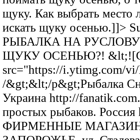
щуку. Как выбрать место л
искать щуку осенью.]]>
S
РЫБАЛКА НА РУСЛОВ
ЩУКУ ОСЕНЬЮ?!
&lt;!
src="https://i.ytimg.com/v
/&gt;&lt;/p&gt;Рыбалка С
Украина http://fanatik.com
простых рыбаков. Россия ht
ФИРМЕННЫЕ МАГАЗИНЫ 
ЗАПОРОЖЬЕ, ул. Сталева