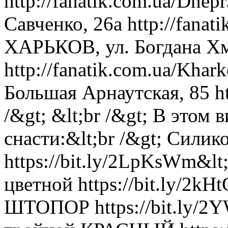
http://fanatik.com.ua/Dne
Савченко, 26а http://fanat
ХАРЬКОВ, ул. Богдана Хм
http://fanatik.com.ua/Kha
Большая Арнаутская, 85 htt
/&gt; &lt;br /&gt; В этом 
снасти:&lt;br /&gt; Силик
https://bit.ly/2LpKsWm&
цветной https://bit.ly/2kH
ШТОПОР https://bit.ly/2