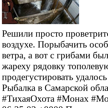
Решили просто проветритс
воздухе. Порыбачить особ
ветра, а вот с грибами б
жареху рядовку тополевую
продегустировать удалос
Рыбалка в Самарской обл
#ТихаяОхота #Монах #М