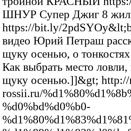
тройной КРАСНЫЙ https://
ШНУР Супер Джиг 8 жи
https://bit.ly/2pdSYOy&lt;b
видео Юрий Петраш расск
щуку осенью, о тонкостях
Как выбрать место ловли, 
щуку осенью.]]&gt;
http:/
rossii.ru/%d1%80%d1%
%d0%bd%d0%b0-
%d1%80%d1%83%d1%81