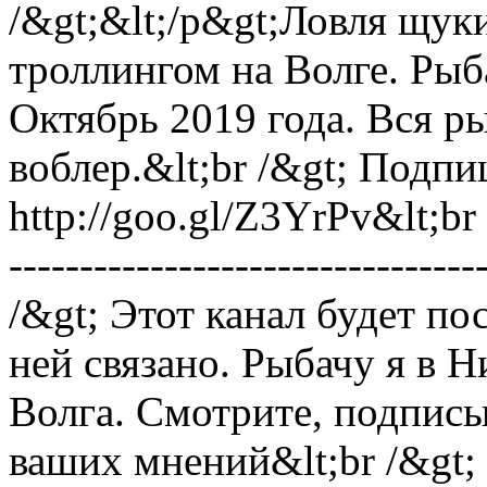
/&gt;&lt;/p&gt;Ловля щуки
троллингом на Волге. Рыб
Октябрь 2019 года. Вся р
воблер.&lt;br /&gt; Подпи
http://goo.gl/Z3YrPv&lt;br /&g
---------------------------------
/&gt; Этот канал будет по
ней связано. Рыбачу я в 
Волга. Смотрите, подписы
ваших мнений&lt;br /&gt;