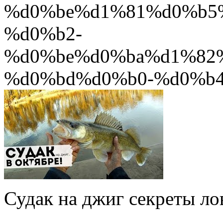
%d0%be%d1%81%d0%b5
%d0%b2-
%d0%be%d0%ba%d1%82
%d0%bd%d0%b0-%d0%b4_
Судак на джиг секреты ло