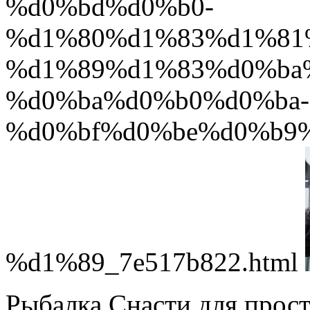
%d0%bd%d0%b0-
%d1%80%d1%83%d1%81
%d1%89%d1%83%d0%ba
%d0%ba%d0%b0%d0%ba-
%d0%bf%d0%be%d0%b9
%d1%89_7e517b822.html
Рыбалка Снасти для прос