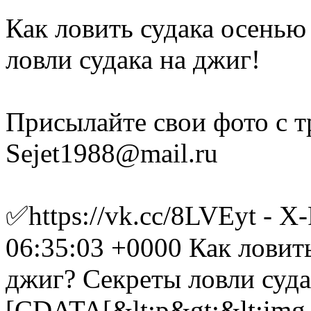
Как ловить судака осенью
ловли судака на джиг!
Присылайте свои фото c т
Sejet1988@mail.ru
✅https://vk.cc/8LVEyt - 
06:35:03 +0000
Как ловить
джиг? Секреты ловли суда
[CDATA[&lt;p&gt;&lt;img