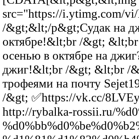
src="https://i.ytimg.com/
/&gt;&lt;/p&gt;Судак на 
октябре!&lt;br /&gt; &lt;b
осенью в октябре на джиг
джиг!&lt;br /&gt; &lt;br 
трофеями на почту
Sejet1
/&gt; ✅https://vk.cc/8LVE
http://rybalka-rossii.ru
%d0%bb%d0%be%d0%b2