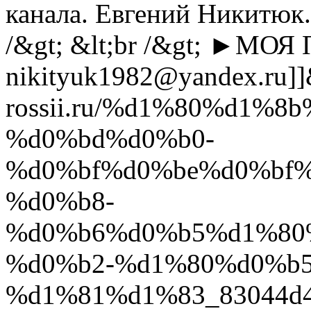
канала. Евгений Никитюк.
/&gt; &lt;br /&gt; ►МО
nikityuk1982@yandex.ru
]]
rossii.ru/%d1%80%d1%
%d0%bd%d0%b0-
%d0%bf%d0%be%d0%bf
%d0%b8-
%d0%b6%d0%b5%d1%80
%d0%b2-%d1%80%d0%b
%d1%81%d1%83_83044d4