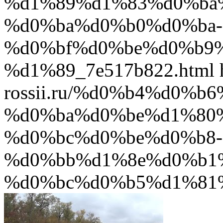
%d1%89%d1%83%d0%ba
%d0%ba%d0%b0%d0%ba-
%d0%bf%d0%be%d0%b9
%d1%89_7e517b822.html
rossii.ru/%d0%b4%d0%
%d0%ba%d0%be%d1%80
%d0%bc%d0%be%d0%b8-
%d0%bb%d1%8e%d0%b1
%d0%bc%d0%b5%d1%81%d