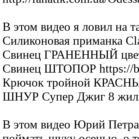
В этом видео я ловил на т
Силиконовая приманка Clas
Свинец ГРАНЕННЫЙ цветно
Свинец ШТОПОР https://b
Крючок тройной КРАСНЫЙ 
ШНУР Супер Джиг 8 жильн
В этом видео Юрий Петраш
поймать щуку осенью, о 