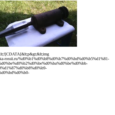
lt;![CDATA[&lt;p&gt;&lt;img
ybalka-rossii.ru/%d0%b1%d0%b8%d0%b7%d0%bd%d0%b5%d1%81-
%d0%be%d0%b2%d0%be%d0%ba%d0%be%d0%bb-
%b8%d1%87%d0%b8%d0%b9-
%d0%bd%d0%b0-