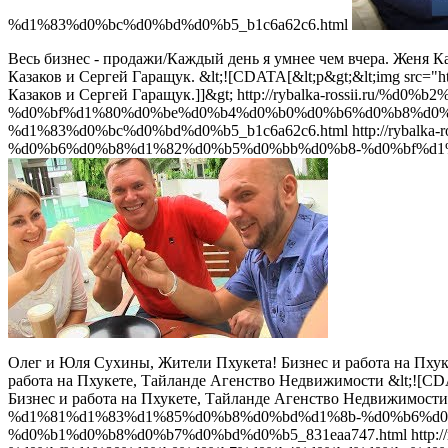
%d1%83%d0%bc%d0%bd%d0%b5_b1c6a62c6.html
Весь бизнес - продажи/Каждый день я умнее чем вчера. Женя К
Казаков и Сергей Гаращук.
&lt;![CDATA[&lt;p&gt;&lt;img src="h
Казаков и Сергей Гаращук.]]&gt;
http://rybalka-rossii.ru/
%d0%bf%d1%80%d0%be%d0%b4%d0%b0%d0%b6%d0%b8%d0%
%d1%83%d0%bc%d0%bd%d0%b5_b1c6a62c6.html
http://ryba
%d0%b6%d0%b8%d1%82%d0%b5%d0%bb%d0%b8-%d0%bf%d1%
Олег и Юля Сухины, Жители Пхукета! Бизнес и работа на Пху
работа на Пхукете, Тайланде Агенство Недвижимости
&lt;![CD
Бизнес и работа на Пхукете, Тайланде Агенство Недвижимости
%d1%81%d1%83%d1%85%d0%b8%d0%bd%d1%8b-%d0%b6%d0
%d0%b1%d0%b8%d0%b7%d0%bd%d0%b5_831eaa747.html
http: