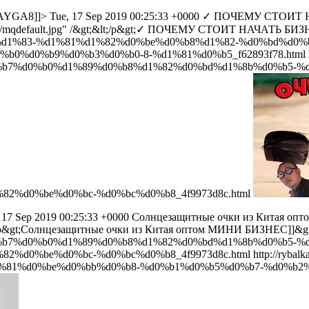
AYGA8]]>
Tue, 17 Sep 2019 00:25:33 +0000
✓ ПОЧЕМУ СТОИТ Н
5bNj70/mqdefault.jpg" /&gt;&lt;/p&gt;✓ ПОЧЕМУ СТОИТ НАЧАТЬ
bc%d1%83-%d1%81%d1%82%d0%be%d0%b8%d1%82-%d0%bd%d0
0%d0%b9%d0%b3%d0%b0-8-%d1%81%d0%b5_f62893f78.html
d0%b7%d0%b0%d1%89%d0%b8%d1%82%d0%bd%d1%8b%d0%b5-%
2%d0%be%d0%bc-%d0%bc%d0%b8_4f9973d8c.html
 17 Sep 2019 00:25:33 +0000
Солнцезащитные очки из Китая о
;&lt;/p&gt;Солнцезащитные очки из Китая оптом МИНИ БИЗНЕС]]&gt
d0%b7%d0%b0%d1%89%d0%b8%d1%82%d0%bd%d1%8b%d0%b5-%
2%d0%be%d0%bc-%d0%bc%d0%b8_4f9973d8c.html
http://ryb
%81%d0%be%d0%bb%d0%b8-%d0%b1%d0%b5%d0%b7-%d0%b2