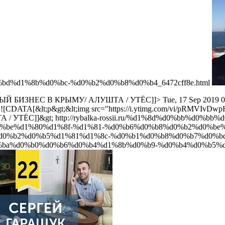
d%d1%8b%d0%bc-%d0%b2%d0%b8%d0%b4_6472cff8e.html
ВЫЙ БИЗНЕС В КРЫМУ/ АЛУШТА / УТЁС]]>
Tue, 17 Sep 2019 
;![CDATA[&lt;p&gt;&lt;img src="https://i.ytimg.com/vi/pRMVIvD
 / УТЁС]]&gt;
http://rybalka-rossii.ru/%d1%8d%d0%bb%d0%
%be%d1%80%d1%8f-%d1%81-%d0%b6%d0%b8%d0%b2%d0%be%
sii.ru/%d0%b2%d0%b5%d1%81%d1%8c-%d0%b1%d0%b8%d0%b7%d0%
ba%d0%b0%d0%b6%d0%b4%d1%8b%d0%b9-%d0%b4%d0%b5%d