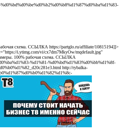
%d0%ba-%d0%bd%d0%be%d0%b2%d0%b8%d1%87%d0%ba%d1%83-
чая схема. ССЫЛКА https://partglo.ru/affiliate/10815194]]>
c="https://i.ytimg.com/vi/cx7dm7MkyOw/mqdefault.jpg"
с камеры. 100% рабочая схема. ССЫЛКА
87%d0%ba%d1%83-%d1%81-%d0%bd%d1%83%d0%bb%d1%8f-
b0%d1%82_d20c281e3.html
http://rybalka-
%b0%d1%87%d0%b0%d1%82%d1%8c-