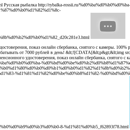
tml
Русская рыбалка
http://rybalka-rossii.ru/%d0%ba%d0%b0
1%87%d0%b0%d1%82%d1%8c-
b%d0%b2%d0%b0%d1%82_d20c281e3.html
товерения, показ онлайн сбербанка, снятого с камеры. 100% рабо
абатывать от 7000 рублей в день!
&lt;![CDATA[&lt;p&gt;&lt;img sr
 пенсионного удостоверения, показ онлайн сбербанка, снятого 
i.ru/%d0%ba%d0%b0%d0%ba-%d0%bd%d0%be%d0%b2%d0%b8%d1%
b0%d1%80%d0%b0%d0%b1%d0%b0%d1%82%d1%8b%d0%b2%d0%
bc%d1%83-%d1%81%d1%82%d0%be%d0%b8%d1%82-%d0%bd%d0
0%d0%b9%d0%b3%d0%b0-8-%d1%81%d0%b5_f62893f78.html