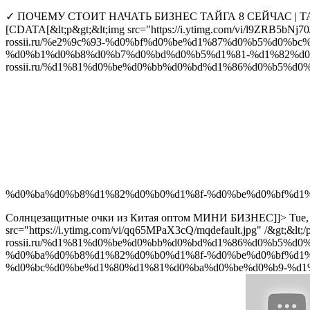
✓ ПОЧЕМУ СТОИТ НАЧАТЬ БИЗНЕС ТАЙГА 8 СЕЙЧАС | T
[CDATA[&lt;p&gt;&lt;img src="https://i.ytimg.com/vi/l9ZRB
rossii.ru/%e2%9c%93-%d0%bf%d0%be%d1%87%d0%b5%d0%
%d0%b1%d0%b8%d0%b7%d0%bd%d0%b5%d1%81-%d1%82%d0%b
rossii.ru/%d1%81%d0%be%d0%bb%d0%bd%d1%86%d0%b5%
%d0%ba%d0%b8%d1%82%d0%b0%d1%8f-%d0%be%d0%bf%d1%8
Солнцезащитные очки из Китая оптом МИНИ БИЗНЕС]]>
Tue,
src="https://i.ytimg.com/vi/qq65MPaX3cQ/mqdefault.jpg" /&gt
rossii.ru/%d1%81%d0%be%d0%bb%d0%bd%d1%86%d0%b5%
%d0%ba%d0%b8%d1%82%d0%b0%d1%8f-%d0%be%d0%bf%d1%8
%d0%bc%d0%be%d1%80%d1%81%d0%ba%d0%be%d0%b9-%d1