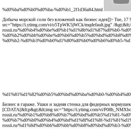
%d0%ba%d0%b0%d0%ba-%d0%b1_2f1d36a84.html
Добыча морской соли без вложений как бизнес идея]]>
Tue, 17 
src="https://i.ytimg.com/vi/o5TpWK5jWCk/mqdefault.jpg" /&gt;&l
rossii.ru/%d0%b4%d0%be%d0%b1%d1%8b%d1%87%d0%b0-%
%d0%b2%d0%bb%d0%be%d0%b6%d0%b5%d0%bd%d0%b8%d0%b9
%d0%b2-%d0%b3%d0%b0%d1%80%d0%b0%d0%b6%d0%b5-%d
%d1%81%d1%82%d0%b5%d0%bd%d0%ba%d0%b0-%d0%b4%d0%b
Бизнес в гараже. Ушки и задняя стенка для фидерных кормушек
[CDATA[&lt;p&gt;&lt;img src="https://i.ytimg.com/vi/P08h_NMXbo
rossii.ru/%d0%b1%d0%b8%d0%b7%d0%bd%d0%b5%d1%81-%
%d0%b7%d0%b0%d0%b4%d0%bd%d1%8f%d1%8f-%d1%81%d1%8
rossii.ru/%d1%8d%d0%bb%d0%bb%d0%b8%d0%bd%d0%b3-%