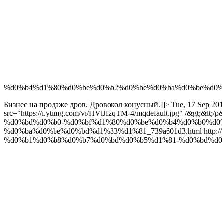
%d0%b4%d1%80%d0%be%d0%b2%d0%be%d0%ba%d0%be%d0%b
Бизнес на продаже дров. Дровокол конусный.]]>
Tue, 17 Sep 20
src="https://i.ytimg.com/vi/HVlJf2qTM-4/mqdefault.jpg" /&gt;&lt
%d0%bd%d0%b0-%d0%bf%d1%80%d0%be%d0%b4%d0%b0%d0
%d0%ba%d0%be%d0%bd%d1%83%d1%81_739a601d3.html
http
%d0%b1%d0%b8%d0%b7%d0%bd%d0%b5%d1%81-%d0%bd%d0