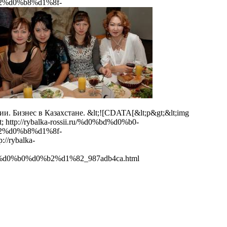
%d0%b8%d1%8f-
и. Бизнес в Казахстане.
&lt;![CDATA[&lt;p&gt;&lt;img
t;
http://rybalka-rossii.ru/%d0%bd%d0%b0-
%d0%b8%d1%8f-
p://rybalka-
%b0%d0%b2%d1%82_987adb4ca.html