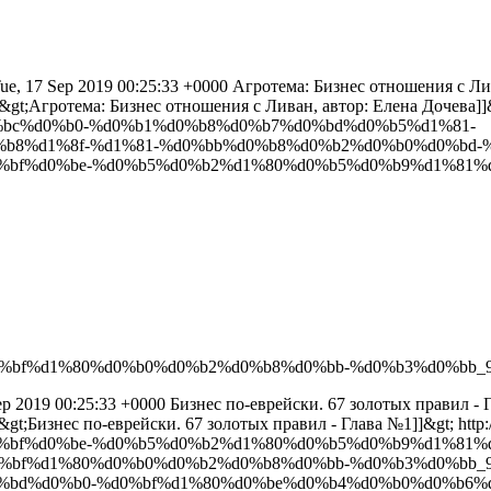
ue, 17 Sep 2019 00:25:33 +0000
Агротема: Бизнес отношения с Ли
;/p&gt;Агротема: Бизнес отношения с Ливан, автор: Елена Дочева]]
0%bc%d0%b0-%d0%b1%d0%b8%d0%b7%d0%bd%d0%b5%d1%81-
8%d1%8f-%d1%81-%d0%bb%d0%b8%d0%b2%d0%b0%d0%bd-%d0
d0%bf%d0%be-%d0%b5%d0%b2%d1%80%d0%b5%d0%b9%d1%81%d
bf%d1%80%d0%b0%d0%b2%d0%b8%d0%bb-%d0%b3%d0%bb_9c
ep 2019 00:25:33 +0000
Бизнес по-еврейски. 67 золотых правил - 
;/p&gt;Бизнес по-еврейски. 67 золотых правил - Глава №1]]&gt;
http:
d0%bf%d0%be-%d0%b5%d0%b2%d1%80%d0%b5%d0%b9%d1%81%d
bf%d1%80%d0%b0%d0%b2%d0%b8%d0%bb-%d0%b3%d0%bb_9c7
d0%bd%d0%b0-%d0%bf%d1%80%d0%be%d0%b4%d0%b0%d0%b6%