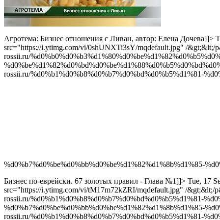
Агротема: Бизнес отношения с Ливан, автор: Елена Дочева]]>
T
src="https://i.ytimg.com/vi/0shUNXTi3sY/mqdefault.jpg" /&gt;&lt
rossii.ru/%d0%b0%d0%b3%d1%80%d0%be%d1%82%d0%b5%d
%d0%be%d1%82%d0%bd%d0%be%d1%88%d0%b5%d0%bd%d0%b
rossii.ru/%d0%b1%d0%b8%d0%b7%d0%bd%d0%b5%d1%81-%
%d0%b7%d0%be%d0%bb%d0%be%d1%82%d1%8b%d1%85-%d0%
Бизнес по-еврейски. 67 золотых правил - Глава №1]]>
Tue, 17 S
src="https://i.ytimg.com/vi/tM17m72kZRI/mqdefault.jpg" /&gt;&lt
rossii.ru/%d0%b1%d0%b8%d0%b7%d0%bd%d0%b5%d1%81-%
%d0%b7%d0%be%d0%bb%d0%be%d1%82%d1%8b%d1%85-%d0%
rossii.ru/%d0%b1%d0%b8%d0%b7%d0%bd%d0%b5%d1%81-%