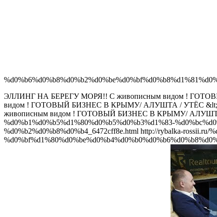
%d0%b6%d0%b8%d0%b2%d0%be%d0%bf%d0%b8%d1%81%d0%b
ЭЛЛИНГ НА БЕРЕГУ МОРЯ!! С живописным видом ! ГОТО
видом ! ГОТОВЫЙ БИЗНЕС В КРЫМУ/ АЛУШТА / УТЁС
&lt
живописным видом ! ГОТОВЫЙ БИЗНЕС В КРЫМУ/ АЛУШТА
%d0%b1%d0%b5%d1%80%d0%b5%d0%b3%d1%83-%d0%bc%d0
%d0%b2%d0%b8%d0%b4_6472cff8e.html
http://rybalka-ros
%d0%bf%d1%80%d0%be%d0%b4%d0%b0%d0%b6%d0%b8%d0%