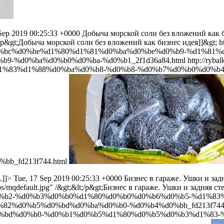
Sep 2019 00:25:33 +0000
Добыча морской соли без вложений как 
t;/p&gt;Добыча морской соли без вложений как бизнес идея]]&gt;
h
d0%bc%d0%be%d1%80%d1%81%d0%ba%d0%be%d0%b9-%d1%81
-%d0%ba%d0%b0%d0%ba-%d0%b1_2f1d36a84.html
http://ry
1%83%d1%88%d0%ba%d0%b8-%d0%b8-%d0%b7%d0%b0%d0%b4
b_fd213f744.html
.]]>
Tue, 17 Sep 2019 00:25:33 +0000
Бизнес в гараже. Ушки и зад
s/mqdefault.jpg" /&gt;&lt;/p&gt;Бизнес в гараже. Ушки и задняя 
d0%b2-%d0%b3%d0%b0%d1%80%d0%b0%d0%b6%d0%b5-%d1%83
2%d0%b5%d0%bd%d0%ba%d0%b0-%d0%b4%d0%bb_fd213f744.
d0%bd%d0%b0-%d0%b1%d0%b5%d1%80%d0%b5%d0%b3%d1%83-