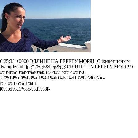
00:25:33 +0000
ЭЛЛИНГ НА БЕРЕГУ МОРЯ!! С живописным
wpHs/mqdefault.jpg" /&gt;&lt;/p&gt;ЭЛЛИНГ НА БЕРЕГУ МОРЯ!! С
bb%d0%b8%d0%bd%d0%b3-%d0%bd%d0%b0-
d0%bf%d0%b8%d1%81%d0%bd%d1%8b%d0%bc-
bd%d0%b5%d1%81-
0%bd%d1%8c-%d1%8f-