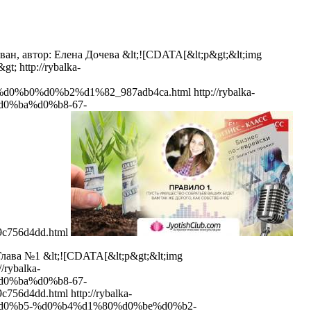
ван, автор: Елена Дочева
&lt;![CDATA[&lt;p&gt;&lt;img
&gt;
http://rybalka-
%b0%d0%b2%d1%82_987adb4ca.html
http://rybalka-
0%ba%d0%b8-67-
756d4dd.html
Глава №1
&lt;![CDATA[&lt;p&gt;&lt;img
//rybalka-
0%ba%d0%b8-67-
56d4dd.html
http://rybalka-
d0%b5-%d0%b4%d1%80%d0%be%d0%b2-