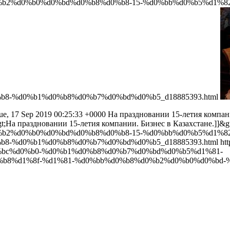
b2%d0%b0%d0%bd%d0%b8%d0%b8-15-%d0%bb%d0%b5%d1%82
8-%d0%b1%d0%b8%d0%b7%d0%bd%d0%b5_d18885393.html
ue, 17 Sep 2019 00:25:33 +0000
На праздновании 15-летия компани
/p&gt;На праздновании 15-летия компании. Бизнес в Казахстане.]]&g
b2%d0%b0%d0%bd%d0%b8%d0%b8-15-%d0%bb%d0%b5%d1%82
8-%d0%b1%d0%b8%d0%b7%d0%bd%d0%b5_d18885393.html
htt
0%bc%d0%b0-%d0%b1%d0%b8%d0%b7%d0%bd%d0%b5%d1%81-
8%d1%8f-%d1%81-%d0%bb%d0%b8%d0%b2%d0%b0%d0%bd-%d0