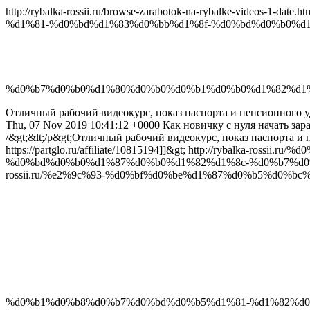
http://rybalka-rossii.ru/browse-zarabotok-na-rybalke-videos-1-date.h
%d1%81-%d0%bd%d1%83%d0%bb%d1%8f-%d0%bd%d0%b0%d
%d0%b7%d0%b0%d1%80%d0%b0%d0%b1%d0%b0%d1%82%d1%8
Отличный рабочий видеокурс, показ паспорта и пенсионного удос
Thu, 07 Nov 2019 10:41:12 +0000
Как новичку с нуля начать зар
/&gt;&lt;/p&gt;Отличный рабочий видеокурс, показ паспорта и
https://partglo.ru/affiliate/10815194]]&gt;
http://rybalka-rossi
%d0%bd%d0%b0%d1%87%d0%b0%d1%82%d1%8c-%d0%b7%d0%
rossii.ru/%e2%9c%93-%d0%bf%d0%be%d1%87%d0%b5%d0%
%d0%b1%d0%b8%d0%b7%d0%bd%d0%b5%d1%81-%d1%82%d0%b