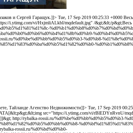
азаков и Сергей Гаращук.]]>
Tue, 17 Sep 2019 00:25:33 +0000
Весь
ttps://i.ytimg.com/vi/HxjmliALkbI/mqdefault.jpg" /&gt;&lt;/p&gt;В
%d0%b2%d0%b5%d1%81%d1%8c-%d0%b1%d0%b8%d0%b7%d0%bd%d0%
ba%d0%b0%d0%b6%d0%b4%d1%8b%d0%b9-%d0%b4%d0%b5%d
lka-rossii.ru/%d0%be%d0%bb%d0%b5%d0%b3-%d0%b8-%d1%8e
85%d1%83%d0%ba%d0%b5%d1%82%d0%b0-%d0%b1%d0%b8%d0
кете, Тайланде Агенство Недвижимости]]>
Tue, 17 Sep 2019 00:2
ATA[&lt;p&gt;&lt;img src="https://i.ytimg.com/vi/rBlEDYnRvnU/mq
]]&gt;
http://rybalka-rossii.ru/%d0%be%d0%bb%d0%b5%d0%b3-
%b8%d1%82%d0%b5%d0%bb%d0%b8-%d0%bf%d1%85%d1%83%
//rybalka-rossii.ru/%d0%bd%d0%b0-