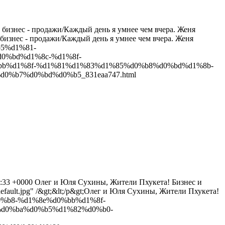
 бизнес - продажи/Каждый день я умнее чем вчера. Женя
есь бизнес - продажи/Каждый день я умнее чем вчера. Женя
b5%d1%81-
0%bd%d1%8c-%d1%8f-
%d0%bb%d1%8f-%d1%81%d1%83%d1%85%d0%b8%d0%bd%d1%8b-
%b7%d0%bd%d0%b5_831eaa747.html
5:33 +0000
Олег и Юля Сухины, Жители Пхукета! Бизнес и
default.jpg" /&gt;&lt;/p&gt;Олег и Юля Сухины, Жители Пхукета!
%d0%b8-%d1%8e%d0%bb%d1%8f-
d0%ba%d0%b5%d1%82%d0%b0-