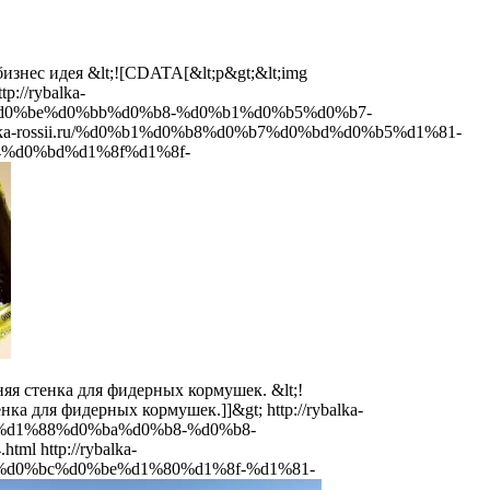
бизнес идея
&lt;![CDATA[&lt;p&gt;&lt;img
ttp://rybalka-
%d0%be%d0%bb%d0%b8-%d0%b1%d0%b5%d0%b7-
balka-rossii.ru/%d0%b1%d0%b8%d0%b7%d0%bd%d0%b5%d1%81-
%d0%bd%d1%8f%d1%8f-
няя стенка для фидерных кормушек.
&lt;!
стенка для фидерных кормушек.]]&gt;
http://rybalka-
%d1%88%d0%ba%d0%b8-%d0%b8-
html
http://rybalka-
%d0%bc%d0%be%d1%80%d1%8f-%d1%81-