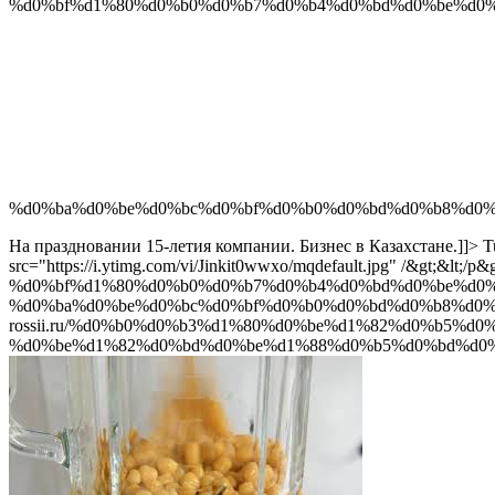
%d0%bf%d1%80%d0%b0%d0%b7%d0%b4%d0%bd%d0%be%d0%
%d0%ba%d0%be%d0%bc%d0%bf%d0%b0%d0%bd%d0%b8%d0%b
На праздновании 15-летия компании. Бизнес в Казахстане.]]>
T
src="https://i.ytimg.com/vi/Jinkit0wwxo/mqdefault.jpg" /&gt;&lt;
%d0%bf%d1%80%d0%b0%d0%b7%d0%b4%d0%bd%d0%be%d0%
%d0%ba%d0%be%d0%bc%d0%bf%d0%b0%d0%bd%d0%b8%d0%b
rossii.ru/%d0%b0%d0%b3%d1%80%d0%be%d1%82%d0%b5%d
%d0%be%d1%82%d0%bd%d0%be%d1%88%d0%b5%d0%bd%d0%b