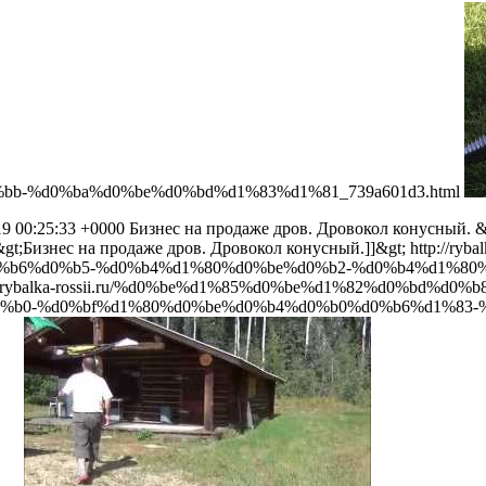
b-%d0%ba%d0%be%d0%bd%d1%83%d1%81_739a601d3.html
19 00:25:33 +0000
Бизнес на продаже дров. Дровокол конусный.
&
;/p&gt;Бизнес на продаже дров. Дровокол конусный.]]&gt;
http://r
%b6%d0%b5-%d0%b4%d1%80%d0%be%d0%b2-%d0%b4%d1%80
://rybalka-rossii.ru/%d0%be%d1%85%d0%be%d1%82%d0%bd%d0
%b0-%d0%bf%d1%80%d0%be%d0%b4%d0%b0%d0%b6%d1%83-