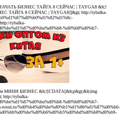
АЧАТЬ БИЗНЕС ТАЙГА 8 СЕЙЧАС | TAYGA8
&lt;!
 БИЗНЕС ТАЙГА 8 СЕЙЧАС | TAYGA8]]&gt;
http://rybalka-
%b0%d1%87%d0%b0%d1%82%d1%8c-
http://rybalka-
d0%be%d1%87%d0%ba%d0%b8-%d0%b8%d0%b7-
птом МИНИ БИЗНЕС
&lt;![CDATA[&lt;p&gt;&lt;img
;
http://rybalka-
d0%be%d1%87%d0%ba%d0%b8-%d0%b8%d0%b7-
alka-rossii.ru/%d0%b4%d0%be%d0%b1%d1%8b%d1%87%d0%b0-
%d0%bb%d0%be%d0%b6%d0%b5%d0%bd%d0%b8%d0%b9-