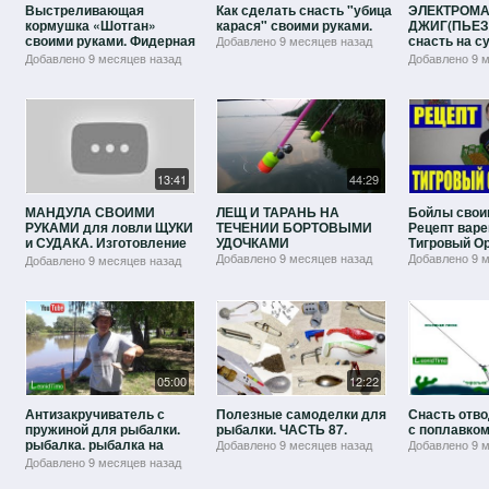
Выстреливающая
Как сделать снасть "убица
ЭЛЕКТРОМ
кормушка «Шотган»
карася" своими руками.
ДЖИГ(ПЬЕЗ
своими руками. Фидерная
снасть на с
Добавлено
9 месяцев назад
кормушка "ShotGun"
своими рук
Добавлено
9 месяцев назад
Добавлено
9 
13:41
44:29
МАНДУЛА СВОИМИ
ЛЕЩ И ТАРАНЬ НА
Бойлы своим
РУКАМИ для ловли ЩУКИ
ТЕЧЕНИИ БОРТОВЫМИ
Рецепт вар
и СУДАКА. Изготовление
УДОЧКАМИ
Тигровый О
из АВТОРУЧКИ!
Добавлено
9 месяцев назад
Добавлено
9 
Добавлено
9 месяцев назад
05:00
12:22
Антизакручиватель с
Полезные самоделки для
Снасть отво
пружиной для рыбалки.
рыбалки. ЧАСТЬ 87.
с поплавком
рыбалка. рыбалка на
Добавлено
9 месяцев назад
Добавлено
9 
поплавок
Добавлено
9 месяцев назад