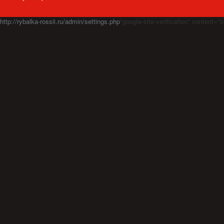
http://rybalka-rossii.ru/admin/settings.php
"google-site-verification" cont