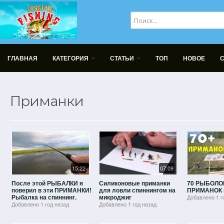
ГЛАВНАЯ
КАТЕГОРИЯ
СТАТЬИ
ТОП
НОВОЕ
Приманки
15:22
07:09
После этой РЫБАЛКИ я
Силиконовые приманки
70 РЫБОЛ
поверил в эти ПРИМАНКИ!
для ловли спиннингом на
ПРИМАНОК 
Рыбалка на спиннинг.
микроджиг
Добавлено
1 г
Добавлено
1 год назад
Добавлено
1 год назад