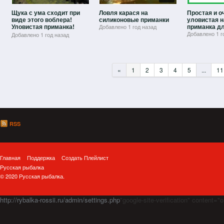
Щука с ума сходит при
Ловля карася на
Простая и о
виде этого воблера!
силиконовые приманки
уловистая н
Уловистая приманка!
приманка дл
Добавлено
1 год назад
Рыбалка на спиннинг.
Добавлено
1 г
Добавлено
1 год назад
«
1
2
3
4
5
...
11
RSS
Главная
Поддержка
Создать Плейлист
Русская рыбалка
© 2020 Русская рыбалка.
http://rybalka-rossii.ru/admin/settings.php
"google-site-verification" cont