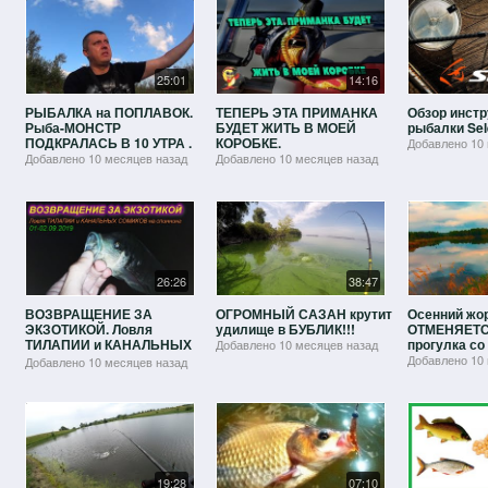
25:01
14:16
РЫБАЛКА на ПОПЛАВОК.
ТЕПЕРЬ ЭТА ПРИМАНКА
Обзор инст
Рыба-МОНСТР
БУДЕТ ЖИТЬ В МОЕЙ
рыбалки Sel
ПОДКРАЛАСЬ В 10 УТРА .
КОРОБКЕ.
Добавлено
10
Добавлено
10 месяцев назад
Добавлено
10 месяцев назад
26:26
38:47
ВОЗВРАЩЕНИЕ ЗА
ОГРОМНЫЙ САЗАН крутит
Осенний жо
ЭКЗОТИКОЙ. Ловля
удилище в БУБЛИК!!!
ОТМЕНЯЕТС
ТИЛАПИИ и КАНАЛЬНЫХ
прогулка со
Добавлено
10 месяцев назад
СОМИКОВ на спиннинг 01-
Добавлено
10
Добавлено
10 месяцев назад
02/09/2019
19:28
07:10