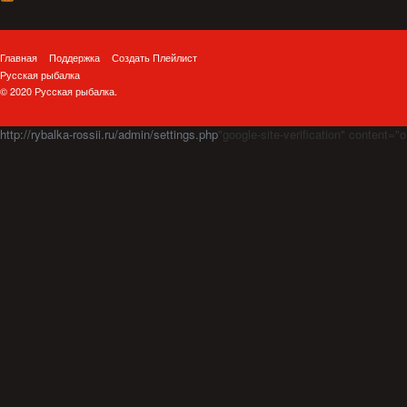
Главная
Поддержка
Создать Плейлист
Русская рыбалка
© 2020 Русская рыбалка.
http://rybalka-rossii.ru/admin/settings.php
"google-site-verification" cont