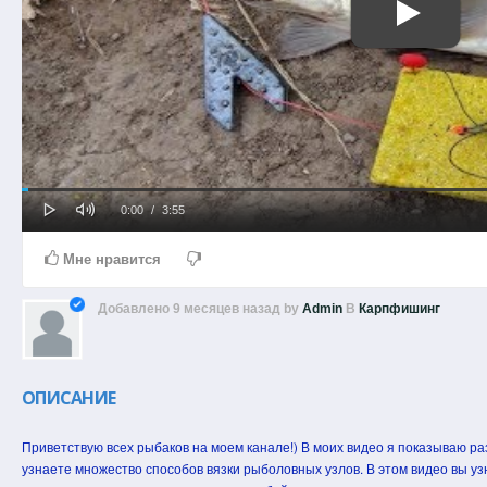
Play
Mute
Loaded
Progress
Current
Duration
0:00
/
3:55
0%
0%
Time
Time
Мне нравится
Добавлено
9 месяцев назад
by
Admin
В
Карпфишинг
ОПИСАНИЕ
Приветствую всех рыбаков на моем канале!) В моих видео я показываю р
узнаете множество способов вязки рыболовных узлов. В этом видео вы уз