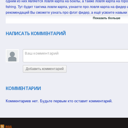
одним из них является ловля карпа на бойлы, а также ловля карпа на горох
fishing. Тут будит тактика ловли карпа, узнаете про ловля карпа на фидер
рекомендаций Вы сможете узнать про флэт фидер, а ещё усвоите навыки л
лёгкостью заинтересую How to catch carp and fishing for carp. С помощью 
Показать больше
карповая ловля, ловля карпа на поплавок довольно интересна и увлекат
карпа на макушатник и ловля сазана на жмых.
НАПИСАТЬ КОММЕНТАРИЙ
#карповаяловля #ловлякарпа
#fishingforcarp #карпнафлет #карпнафлэт #флэтфидер
#карпнапоплавок #карпнаудочку
#ловлякарпанакукурузу
Добавить комментарий
#какпойматькарпа #carpfishing
#ловлякарпанафидер #фидер
#ловлякарпанапоплавок
#ловлякарпанамакушатник
КОММЕНТАРИИ
#ловлякарпанагорох
#Howtocatchcarp #ловлякарпанабойлы
Комментариев нет. Будьте первым кто оставит комментарий.
#тактикаловликарпа
#ловлясазананагорох
#ловлясазананакукурузу
RSS